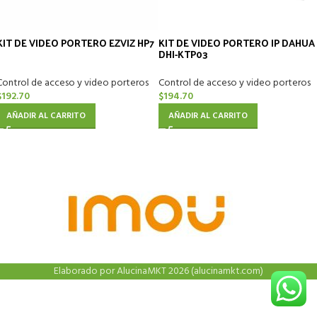
KIT DE VIDEO PORTERO EZVIZ HP7
KIT DE VIDEO PORTERO IP DAHUA
DHI-KTP03
Control de acceso y video porteros
Control de acceso y video porteros
$
192.70
$
194.70
AÑADIR AL CARRITO
AÑADIR AL CARRITO
Elaborado por AlucinaMKT 2026 (alucinamkt.com)