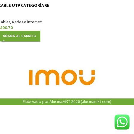
CABLE UTP CATEGORÍA 5E
Cables, Redes e internet
$
100.70
AÑADIR AL CARRITO
Elaborado por AlucinaMKT 2026 (alucinamkt.com)